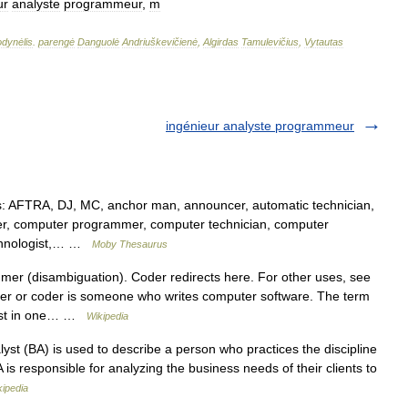
ur
analyste
programmeur
,
m
odynėlis
.
parengė
Danguolė
Andriuškevičienė
,
Algirdas
Tamulevičius
,
Vytautas
ingénieur analyste programmeur
 AFTRA, DJ, MC, anchor man, announcer, automatic technician,
er, computer programmer, computer technician, computer
technologist,… …
Moby Thesaurus
er (disambiguation). Coder redirects here. For other uses, see
r or coder is someone who writes computer software. The term
list in one… …
Wikipedia
st (BA) is used to describe a person who practices the discipline
 is responsible for analyzing the business needs of their clients to
kipedia