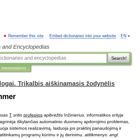
Remember this site
Embed dictionaries into your website
EN
s and Encyclopedias
Search!
Interpretations
ologai. Trikalbis aiškinamasis žodynėlis
ammer
usas
T
sritis
profesijos
apibrėžtis
Inžinierius
,
informatikos
srityje
agrinėja
iškylančias
automatinio
duomenų
apdorojimo
problemas
,
iuoja
sistemos
realizavimą
,
laiduoja
jos
praktinį
panaudojimą
ir
atitinkamų
programų
kūrimu
ir
jų
derinimu
.
atitikmenys
:
angl
.