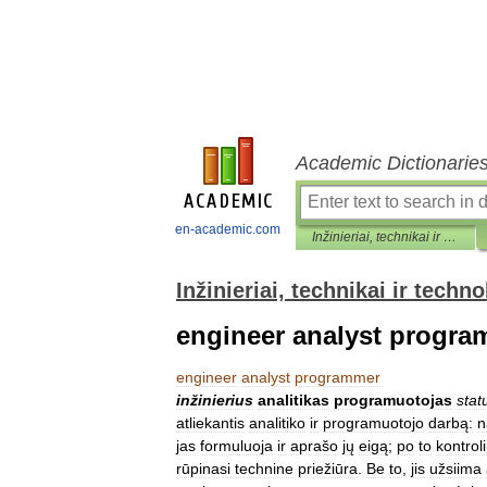
Academic Dictionarie
en-academic.com
Inžinieriai, technikai ir technologai. Trikalbis aiškinamasis žodynėlis
Inžinieriai, technikai ir techn
engineer analyst progr
engineer
analyst
programmer
inžinierius
analitikas
programuotojas
stat
atliekantis
analitiko
ir
programuotojo
darbą:
n
jas
formuluoja
ir
aprašo
jų
eigą
;
po
to
kontrol
rūpinasi
technine
priežiūra
.
Be
to
,
jis
užsiima