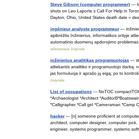
Steve Gibson (computer programmer)
— In
shots on Leo Laporte s Call For Help in Toron
Dayton, Ohio, United States death date = 
ingénieur analyste programmeur
— inžinier
apibrėžtis Inžinierius, informatikos srityje atl
automatinio duomenų apdorojimo problemas,
aiškinamasis žodynėlis
inžinierius analitikas programuotojas
— sta
atliekantis analitiko ir programuotojo darbą
jas formuluoja ir aprašo jų eigą; po to kont
žodynėlis
List of occupations
— NoTOC compactTOC · S
*Archaeologist *Architect *AuditorB*Boatswa
*Calligrapher *Call girl *Cameraman *Cam
hacker
— [n] someone proficient at computer
architect, computer designer, computer jock
engineer, systems programmer, systems s