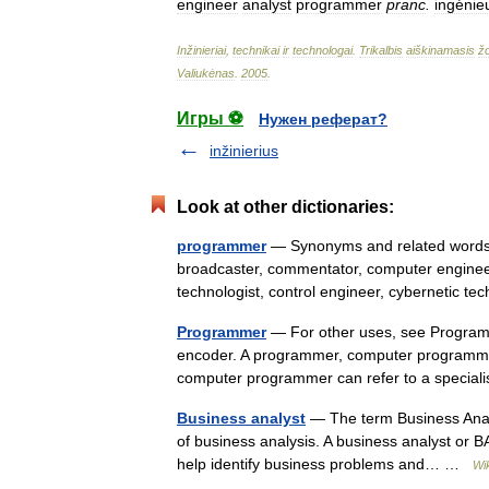
engineer
analyst
programmer
pranc
.
ingénie
Inžinieriai
,
technikai
ir
technologai
.
Trikalbis
aiškinamasis
ž
Valiukėnas
.
2005
.
Игры ⚽
Нужен реферат?
inžinierius
Look at other dictionaries:
programmer
— Synonyms and related words:
broadcaster, commentator, computer engine
technologist, control engineer, cybernetic 
Programmer
— For other uses, see Programm
encoder. A programmer, computer programme
computer programmer can refer to a specia
Business analyst
— The term Business Analy
of business analysis. A business analyst or BA
help identify business problems and… …
Wi