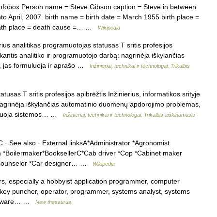
fobox Person name = Steve Gibson caption = Steve in between
to April, 2007. birth name = birth date = March 1955 birth place =
death place = death cause =… …
Wikipedia
ius analitikas programuotojas statusas T sritis profesijos
iekantis analitiko ir programuotojo darbą: nagrinėja iškylančias
 jas formuluoja ir aprašo …
Inžinieriai, technikai ir technologai. Trikalbis
tusas T sritis profesijos apibrėžtis Inžinierius, informatikos srityje
: nagrinėja iškylančias automatinio duomenų apdorojimo problemas,
roliuoja sistemos… …
Inžinieriai, technikai ir technologai. Trikalbis aiškinamasis
ee also · External linksA*Administrator *Agronomist
in *Boilermaker*BooksellerC*Cab driver *Cop *Cabinet maker
p Counselor *Car designer… …
Wikipedia
s, especially a hobbyist application programmer, computer
, key puncher, operator, programmer, systems analyst, systems
oftware… …
New thesaurus