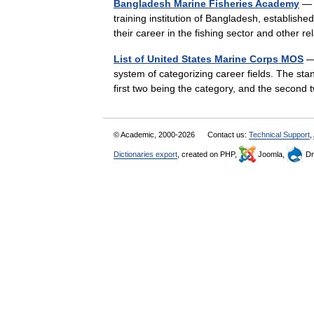
Bangladesh Marine Fisheries Academy
— (
training institution of Bangladesh, establish
their career in the fishing sector and other 
List of United States Marine Corps MOS
— 
system of categorizing career fields. The stan
first two being the category, and the second
© Academic, 2000-2026
Contact us:
Technical Support
,
Dictionaries export
, created on PHP,
Joomla,
Dr